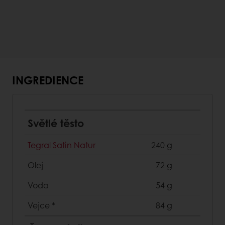
INGREDIENCE
Světlé těsto
Tegral Satin Natur
240 g
Olej
72 g
Voda
54 g
Vejce
*
84 g