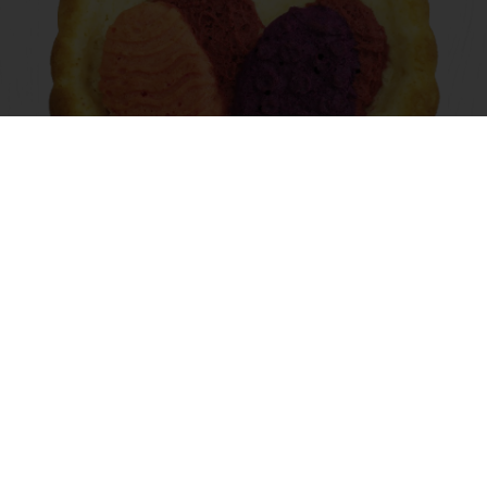
Velikonoční barevná vejce
Čtěte více
Prohlédnout všechny recepty
Produkty