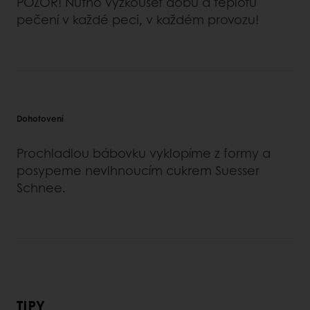
POZOR! Nutno vyzkoušet dobu a teplotu
pečení v každé peci, v každém provozu!
Dohotovení
Prochladlou bábovku vyklopíme z formy a
posypeme nevlhnoucím cukrem Suesser
Schnee.
TIPY