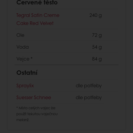
Červené těsto
Tegral Satin Creme
240 g
Cake Red Velvet
Ole
72 g
Voda
54 g
Vejce
*
84 g
Ostatní
Spraylix
dle potřeby
Suesser Schnee
dle potřeby
*
Místo celých vajec lze
použít tekutou vaječnou
melanž.