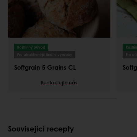
Rostlinný původ
Rostli
Pro atraktivnější finální výrobky
Pro at
Softgrain 5 Grains CL
Soft
Kontaktujte nás
Související recepty