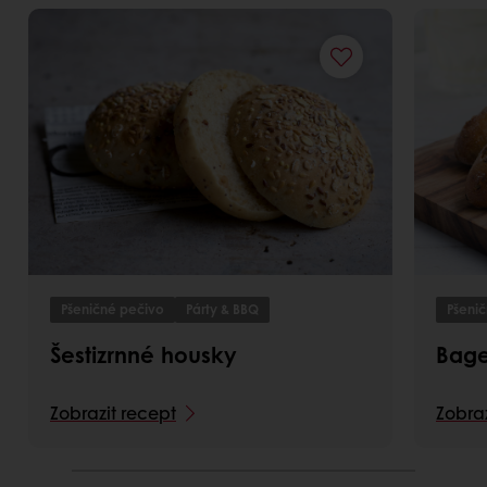
Pšeničné pečivo
Párty & BBQ
Pšeni
Šestizrnné housky
Bage
Zobrazit recept
Zobraz