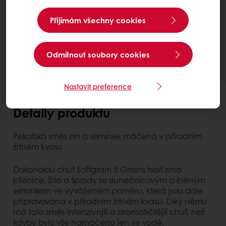
Rostlinný původ
Pro atraktivnější finální výrobky
Softgrain 5 Grains CL
Přijímám všechny cookies
Kontaktujte nás
Potřebujete více informací? Rádi pomůžeme.
Odmítnout soubory cookies
Nastavit preference
Detaily produktu
Pekařská směs zrn a semínek máčená v přírodním
žitném kvasu
Dokonalou chuť Softgrain 5 Grains tvoří zrna
pšenice, žita a špaldy se slunečnicovým a lněným
semínkem ve vyváženém poměru, která jsou dále
připravována v přírodním žitném kvasu. Díky němu
má tato směs intenzivnjší a aromatičtější chuť, než
kdyby bylo vše namáčeno jen ve vodě.