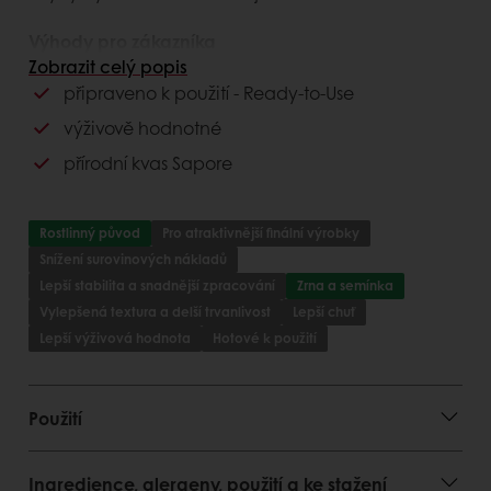
Výhody pro zákazníka
Zobrazit celý popis
hotové k použití - Ready-to-Use
připraveno k použití - Ready-to-Use
výjimečná svěžest a delší trvanlivost
výživově hodnotné
široké možnosti využití
atraktivní vzhled pečiva
přírodní kvas Sapore
Výhody pro spotřebitele
Rostlinný původ
Pro atraktivnější finální výrobky
vysoký obsah vlákniny, vitamínů, minerálů,
Snížení surovinových nákladů
antioxidantů, bílkovin a uhlohydrátů
Lepší stabilita a snadnější zpracování
Zrna a semínka
výjimečná čerstvost
Vylepšená textura a delší trvanlivost
Lepší chuť
Lepší výživová hodnota
Hotové k použití
Použití
Ingredience, alergeny, použití a ke stažení