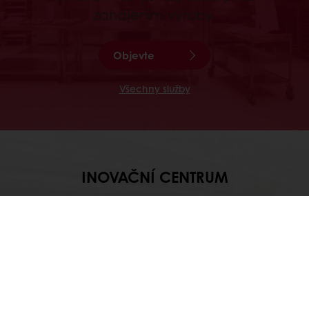
zahájením výroby.
Objevte
Všechny služby
INOVAČNÍ CENTRUM
Našim zákazníkům umožňujeme přístup k
nejnovějšímu vybavení průmyslu,
odborným znalostem a školením a také
k hloubkovému výzkumu mezinárodních
trendů.