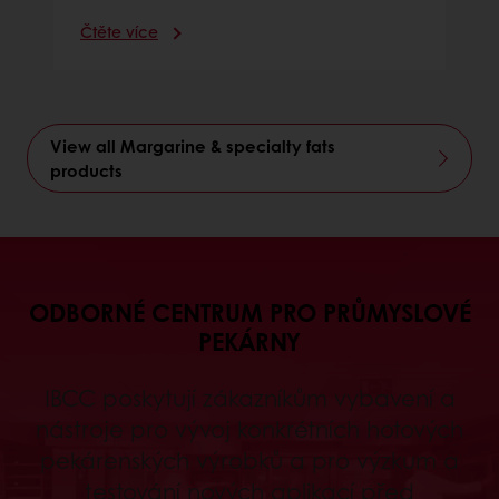
Čtěte více
View all Margarine & specialty fats
products
ODBORNÉ CENTRUM PRO PRŮMYSLOVÉ
PEKÁRNY
IBCC poskytují zákazníkům vybavení a
nástroje pro vývoj konkrétních hotových
pekárenských výrobků a pro výzkum a
testování nových aplikací před