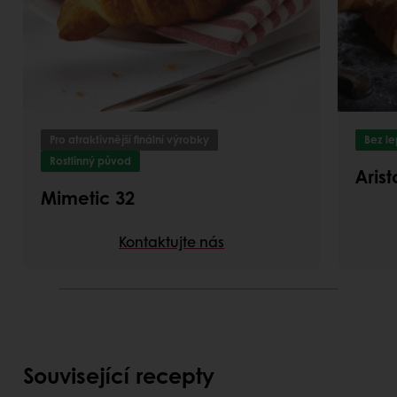
Pro atraktivnější finální výrobky
Bez l
Rostlinný původ
Aris
Mimetic 32
Kontaktujte nás
Související recepty