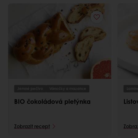
Jemné pečivo
Vánočky a mazance
Lamin
BIO čokoládová pletýnka
List
Zobrazit recept
Zobraz