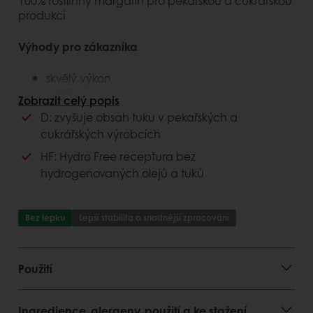
100% rostlinný margarín pro pekařskou a cukrářskou
produkci
Výhody pro zákazníka
skvělý výkon
100% rostlinný
Zobrazit celý popis
úspora nákladů
D: zvyšuje obsah tuku v pekařských a
cukrářských výrobcích
Výhody pro spotřebitele
HF: Hydro Free receptura bez
lahodná chuť finálních pekařských a
hydrogenovaných olejů a tuků
cukrářských výrobků
Bez lepku
Lepší stabilita a snadnější zpracování
Použití
Ingredience, alergeny, použití a ke stažení