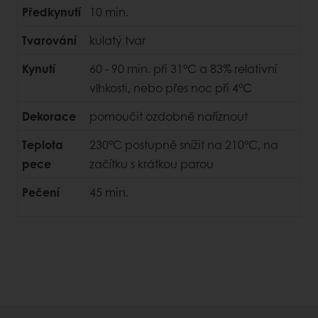
Předkynutí
10 min.
Tvarování
kulatý tvar
Kynutí
60 - 90 min. při 31°C a 83% relativní
vlhkosti, nebo přes noc při 4°C
Dekorace
pomoučit ozdobně naříznout
Teplota
230°C postupně snížit na 210°C, na
pece
začítku s krátkou parou
Pečení
45 min.