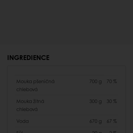
INGREDIENCE
Mouka pšeničná
700 g
70 %
chlebová
Mouka žitná
300 g
30 %
chlebová
Voda
670 g
67 %
Sůl
20 g
2 %