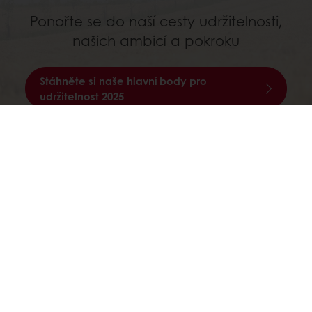
Ponořte se do naší cesty udržitelnosti,
našich ambicí a pokroku
Stáhněte si naše hlavní body pro
udržitelnost 2025
Produkty
Ingredience pro pekaře
Pekařův mlýn
Recepty
Služby
O Puratos