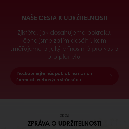
NAŠE CESTA K UDRŽITELNOSTI
Zjistěte, jak dosahujeme pokroku,
čeho jsme zatím dosáhli, kam
směřujeme a jaký přínos má pro vás a
pro planetu.
Prozkoumejte náš pokrok na našich
firemních webových stránkách
2025
ZPRÁVA O UDRŽITELNOSTI