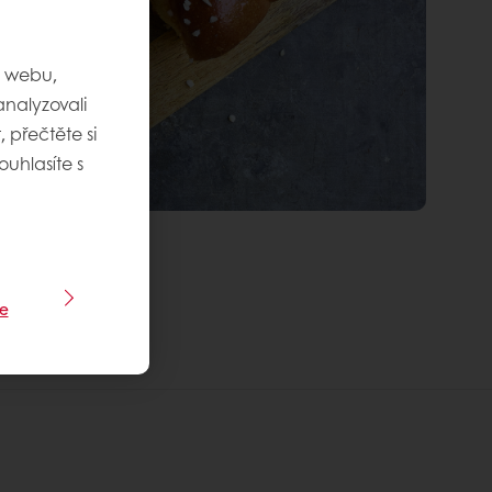
m webu,
nalyzovali
 přečtěte si
ouhlasíte s
e