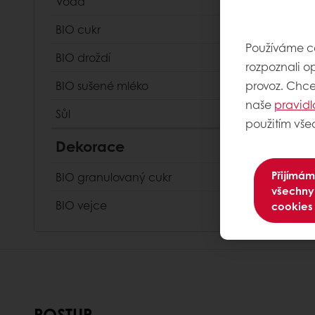
Voda
BIO cukr
Používáme co
BIO droždí
rozpoznali o
BIO sušené mléko
provoz. Chcet
naše
pravidl
Sůl
použitím vše
Dekorace
Přijímám
BIO granulovaný cukr
všechny
BIO vejce
cookies
POSTUP