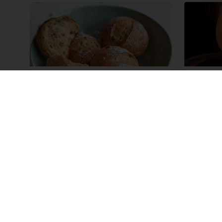
BIO housky s klíčeným
BIO k
žitem
vejce
Čtěte více
Čtěte v
Produkty
O Puratos
Ingredience pro pekaře
Pochopení 