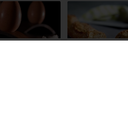
ropenaté čokoládové
BIO bageta se semín
íce
Čtěte více
Blog
zákazníka
Obchodní podmínky