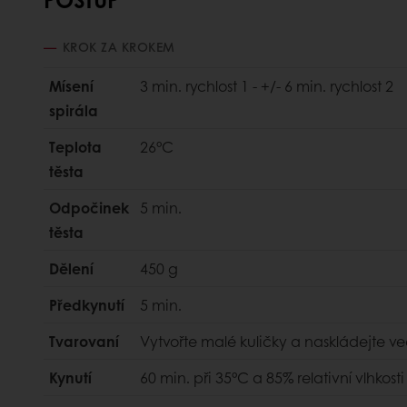
KROK ZA KROKEM
Mísení
3 min. rychlost 1 - +/- 6 min. rychlost 2
spirála
Teplota
26°C
těsta
Odpočinek
5 min.
těsta
Dělení
450 g
Předkynutí
5 min.
Tvarovaní
Vytvořte malé kuličky a naskládejte v
Kynutí
60 min. při 35°C a 85% relativní vlhkosti