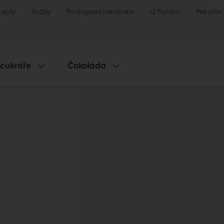
cepty
Služby
Pochopení zákazníka
O Puratos
Pekařův
 cukráře
Čokoláda