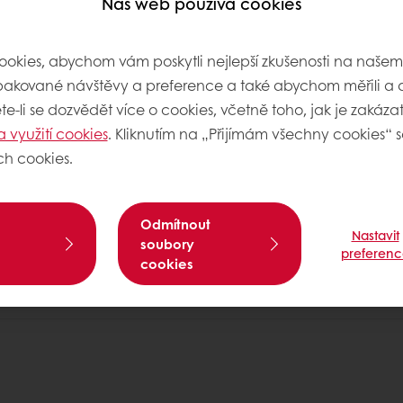
200 g
20 %
Náš web používá cookies
120 g
12 %
okies, abychom vám poskytli nejlepší zkušenosti na naše
60 g
6 %
pakované návštěvy a preference a také abychom měřili a a
e-li se dozvědět více o cookies, včetně toho, jak je zakázat,
30 g
3 %
a využití cookies
. Kliknutím na „Přijímám všechny cookies“ s
10 g
1 %
ch cookies.
Odmítnout
Dle potřeby
Nastavit
soubory
preferenc
Dle potřeby
cookies