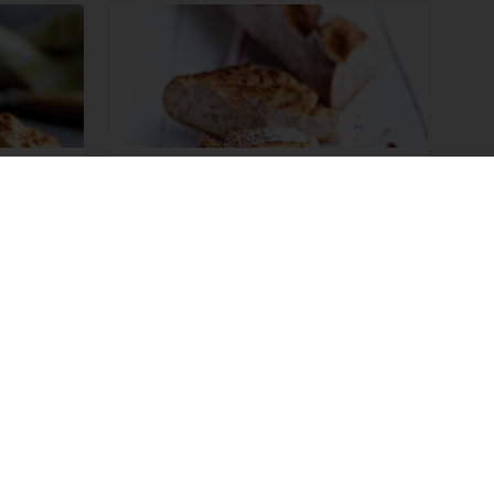
ky
BIO tmavá bageta se
slunečnicí
Čtěte více
Vyberte zemi
Korporátní web