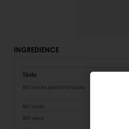
INGREDIENCE
Těsto
BIO mouka pšeničná hladká
BIO máslo
BIO vejce