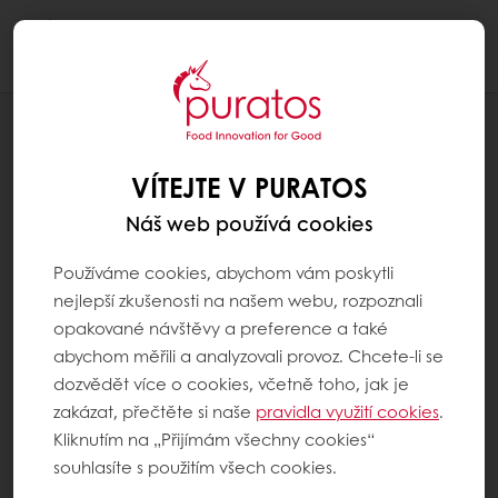
Togg
navi
RECEPTY
BIO BRUSINKOVÁ BRIOŠKA S
VÍTEJTE V PURATOS
NAKLÍČENÝM ŽITEM
Náš web používá cookies
Používáme cookies, abychom vám poskytli
nejlepší zkušenosti na našem webu, rozpoznali
opakované návštěvy a preference a také
abychom měřili a analyzovali provoz. Chcete-li se
dozvědět více o cookies, včetně toho, jak je
zakázat, přečtěte si naše
pravidla využití cookies
.
Kliknutím na „Přijímám všechny cookies“
souhlasíte s použitím všech cookies.