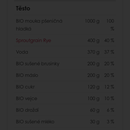
Těsto
BIO mouka pšeničná
1000 g
100
hladká
%
Sproutgrain Rye
400 g
40 %
Voda
370 g
37 %
BIO sušené brusinky
200 g
20 %
BIO máslo
200 g
20 %
BIO cukr
120 g
12 %
BIO vejce
100 g
10 %
BIO droždí
60 g
6 %
BIO sušené mléko
30 g
3 %