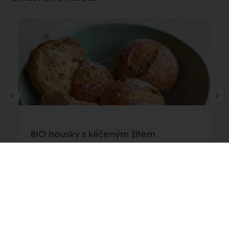
BIO housky s klíčeným žitem
Čtěte více
Produkty
Ingredience pro pekaře