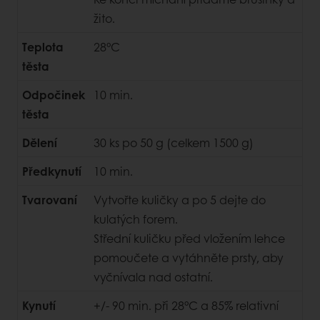
žito.
Teplota
28°C
těsta
Odpočinek
10 min.
těsta
Dělení
30 ks po 50 g (celkem 1500 g)
Předkynutí
10 min.
Tvarovaní
Vytvořte kuličky a po 5 dejte do
kulatých forem.
Střední kuličku před vložením lehce
pomoučete a vytáhněte prsty, aby
vyčnívala nad ostatní.
Kynutí
+/- 90 min. při 28°C a 85% relativní