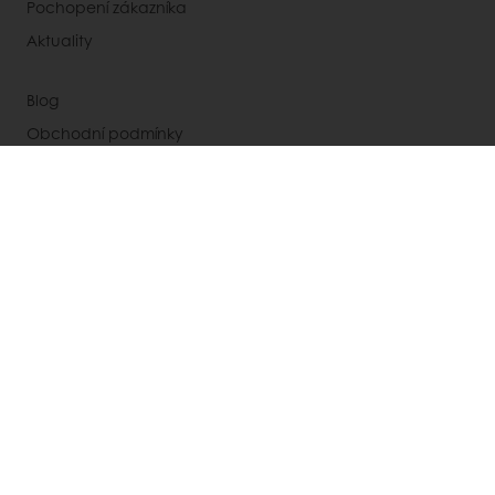
Pochopení zákazníka
Aktuality
Blog
Obchodní podmínky
Newsletter
Kontakty
Vyberte zemi
Korporátní web
+420 547 244 180
INFO.CZ@PURATOS.COM