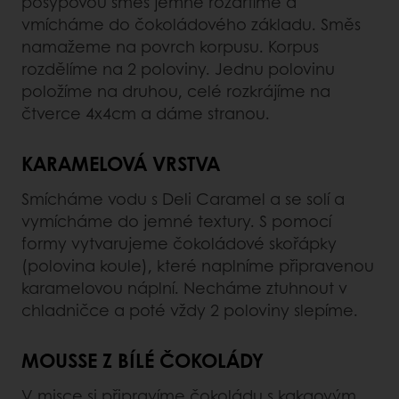
posypovou směs jemně rozdrtíme a
vmícháme do čokoládového základu. Směs
namažeme na povrch korpusu. Korpus
rozdělíme na 2 poloviny. Jednu polovinu
položíme na druhou, celé rozkrájíme na
čtverce 4x4cm a dáme stranou.
KARAMELOVÁ VRSTVA
Smícháme vodu s Deli Caramel a se solí a
vymícháme do jemné textury. S pomocí
formy vytvarujeme čokoládové skořápky
(polovina koule), které naplníme připravenou
karamelovou náplní. Necháme ztuhnout v
chladničce a poté vždy 2 poloviny slepíme.
MOUSSE Z BÍLÉ ČOKOLÁDY
V misce si připravíme čokoládu s kakaovým