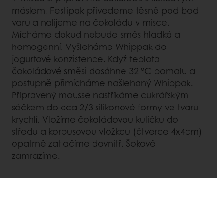
máslem. Festipak přivedeme těsně pod bod
varu a nalijeme na čokoládu v misce.
Mícháme dokud nebude směs hladká a
homogenní. Vyšleháme Whippak do
jogurtové konzistence. Když teplota
čokoládové směsi dosáhne 32 °C pomalu a
postupně přimícháme našlehaný Whippak.
Připravený mousse nastříkáme cukrářským
sáčkem do cca 2/3 silikonové formy ve tvaru
krychlí. Vložíme čokoládovou kuličku do
středu a korpusovou vložkou (čtverce 4x4cm)
opatrně zatlačíme dovnitř. Šokově
zamrazíme.
DEKORACE
Z čokolády BELCOLADE vytvoříme dekorace
očí, kloboučku a nosu a dáme stranou.