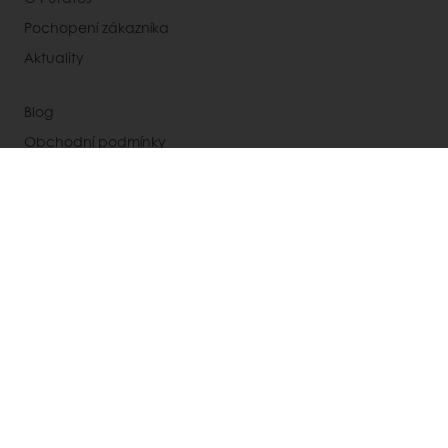
Pochopení zákazníka
Aktuality
Blog
Obchodní podmínky
Newsletter
Kontakty
Vyberte zemi
Korporátní web
+420 547 244 180
INFO.CZ@PURATOS.COM