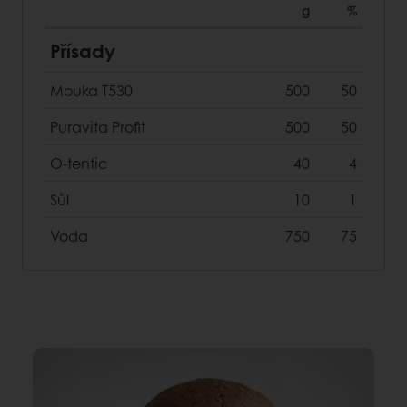
g
%
Přísady
Mouka T530
500
50
Puravita Profit
500
50
O-tentic
40
4
Sůl
10
1
Voda
750
75