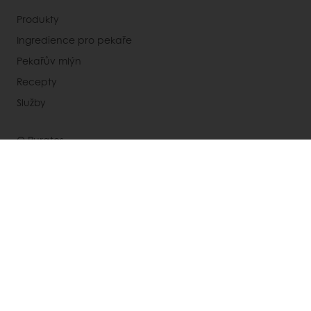
Produkty
Ingredience pro pekaře
Pekařův mlýn
Recepty
Služby
O Puratos
Pochopení zákazníka
Aktuality
Blog
Obchodní podmínky
Newsletter
Kontakty