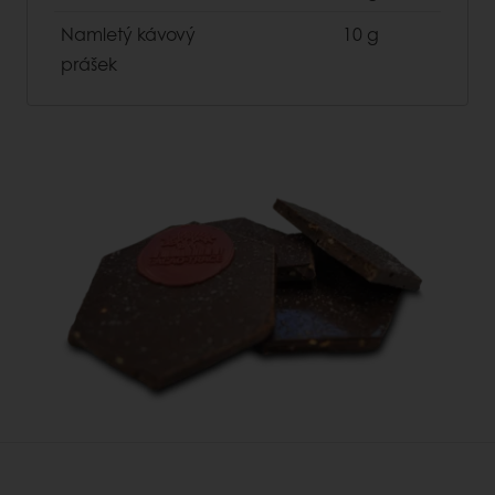
Namletý kávový
10 g
prášek