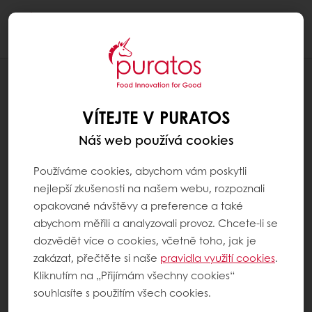
Togg
navi
RECEPTY
KÁVOVÁ TABULKA - ČOKOLÁDA SE
VÍTEJTE V PURATOS
SNÍŽENÝM OBSAHEM CUKRU
Náš web používá cookies
Používáme cookies, abychom vám poskytli
nejlepší zkušenosti na našem webu, rozpoznali
opakované návštěvy a preference a také
abychom měřili a analyzovali provoz. Chcete-li se
dozvědět více o cookies, včetně toho, jak je
zakázat, přečtěte si naše
pravidla využití cookies
.
Kliknutím na „Přijímám všechny cookies“
souhlasíte s použitím všech cookies.