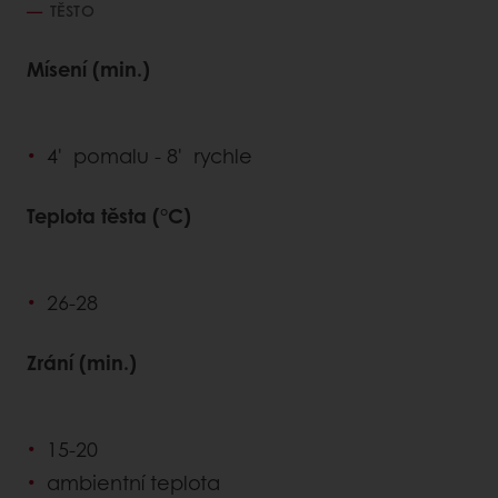
TĚSTO
Mísení (min.)
4' pomalu - 8' rychle
Teplota těsta (°C)
26-28
Zrání (min.)
15-20
ambientní teplota