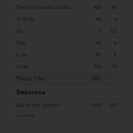
Pšeničná mouka hladká
400
40
O-tentic
40
4
Sůl
5
0,5
Olej
60
6
Cukr
80
8
Voda
700
70
Přísady
Total
1885
Dekorace
Décor mix 7grains
*
1000
100
*
na 1000g