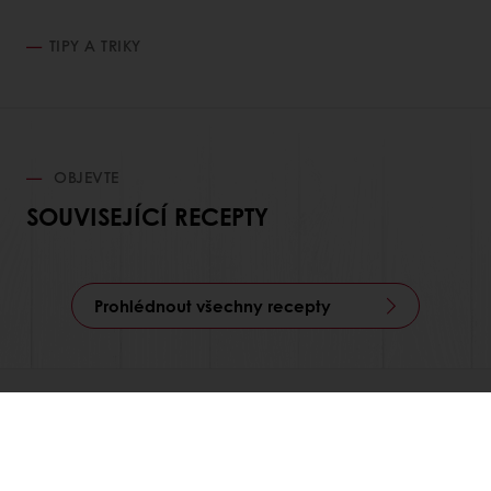
TIPY A TRIKY
OBJEVTE
SOUVISEJÍCÍ RECEPTY
Prohlédnout všechny recepty
Produkty
Ingredience pro pekaře
Pekařův mlýn