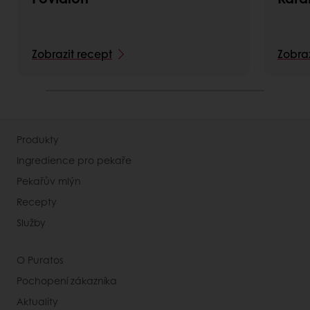
Zobrazit recept
Zobraz
Produkty
Ingredience pro pekaře
Pekařův mlýn
Recepty
Služby
O Puratos
Pochopení zákazníka
Aktuality