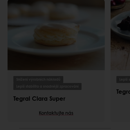
Snížení výrobních nákladů
Lepší 
Lepší stabilita a snadnější zpracování
Tegr
Tegral Clara Super
Kontaktujte nás