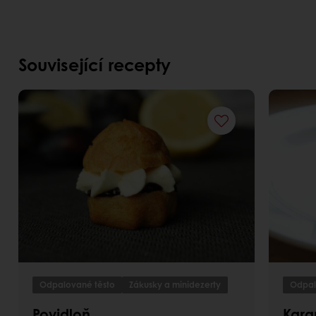
Související recepty
Odpalované těsto
Zákusky a minidezerty
Odpal
Povidloň
Kara