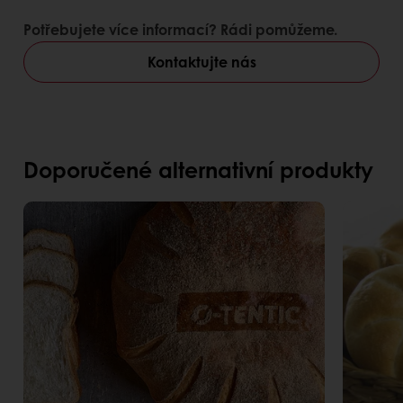
vysoká přilnavost
Potřebujete více informací? Rádi pomůžeme.
Výhody pro spotřebitele
Kontaktujte nás
pouze přírodní barviva
neobsahuje palmový olej
atraktivní vzhled pečiva
Doporučené alternativní produkty