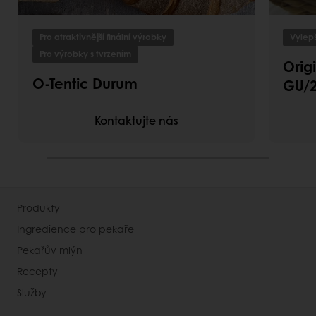
Pro atraktivnější finální výrobky
Vylepš
Pro výrobky s tvrzením
Orig
O-Tentic Durum
GU/
Kontaktujte nás
Produkty
Ingredience pro pekaře
Pekařův mlýn
Recepty
Služby