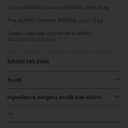
Choco 4020949 Diamant SPEKTRAL, pytel 10 kg
Pink 4020947 Diamant SPEKTRAL, pytel 10 kg
Green v přípravě, dostupnost si ověřte u
obchodního zástupce
Blue v přípravě, dostupnost si ověřte u obchodního
zástupce
Zobrazit celý popis
Doba použitelnosti: 9 měsíců při teplotě 5-25 °C
Použití
Výhody pro zákazníka
tři barvy - žlutá, hnědá, růžová
Ingredience, alergeny, použití a ke stažení
zelená a modrá varianta v přípravě
odolnost proti vlhkosti - dobrá sypkost
stabilní při zmrazování i rozmrazování
možnost strojního zpracování
teplotní stabilita do 35 °C