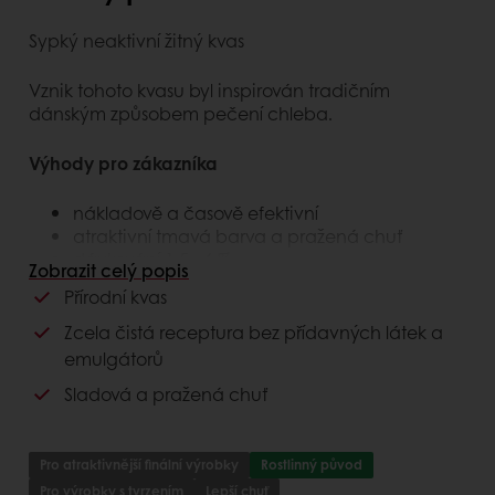
Sypký neaktivní žitný kvas
Vznik tohoto kvasu byl inspirován tradičním
dánským způsobem pečení chleba.
Výhody pro zákazníka
nákladově a časově efektivní
atraktivní tmavá barva a pražená chuť
dávkování 1,5 - 6 %
Zobrazit celý popis
originální a variabilní - lze kombinovat s dalšími
Přírodní kvas
kvasy Sapore
Zcela čistá receptura bez přídavných látek a
Výhody pro spotřebitele
emulgátorů
Sladová a pražená chuť
Skvělá pražená chuť a vůně
Přirozeně tmavá barva
bez éček - Clean Label
Pro atraktivnější finální výrobky
Rostlinný původ
Zajímavé pečivo s příběhem
Pro výrobky s tvrzením
Lepší chuť