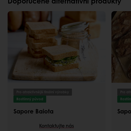
Doporučené alternativní produkty
Pro atraktivnější finální výrobky
Pro at
Rostlinný původ
Rostli
Sapore Baiota
Sapo
Kontaktujte nás