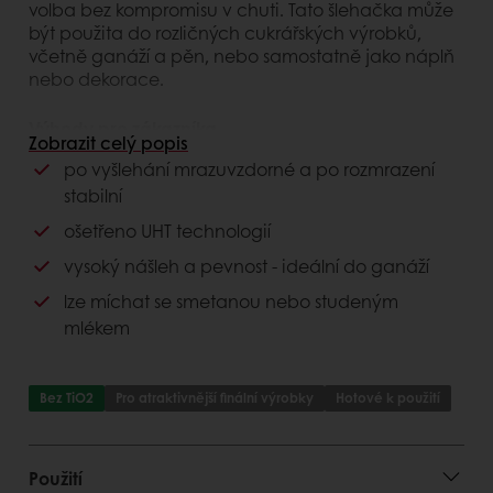
volba bez kompromisu v chuti. Tato šlehačka může
být použita do rozličných cukrářských výrobků,
včetně ganáží a pěn, nebo samostatně jako náplň
nebo dekorace.
Výhody pro zákazníka
Zobrazit celý popis
po vyšlehání mrazuvzdorné a po rozmrazení
snadné použití
stabilní
neotevřené balení není potřeba skladovat v
lednici
ošetřeno UHT technologií
vysoký nášleh a pevnost
vysoký nášleh a pevnost - ideální do ganáží
skvělá stabilita: trvanlivost po vyšlehání 3 dny
lze míchat se smetanou nebo studeným
Výhody pro spotřebitele
mlékem
stejná chuť jako standardní šlehačka
lehká konzistence a méně kalorií
Bez TiO2
Pro atraktivnější finální výrobky
Hotové k použití
lepší a vzhled cukrářských výrobků
Použití