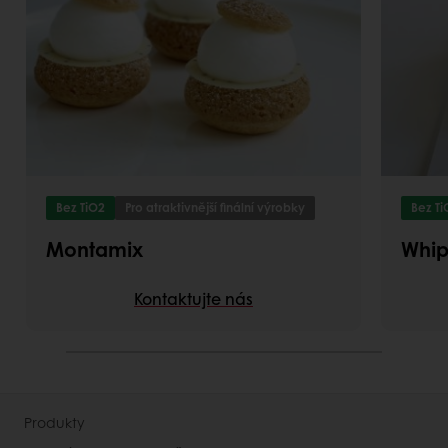
Bez TiO2
Pro atraktivnější finální výrobky
Bez Ti
Montamix
Whi
Kontaktujte nás
Produkty