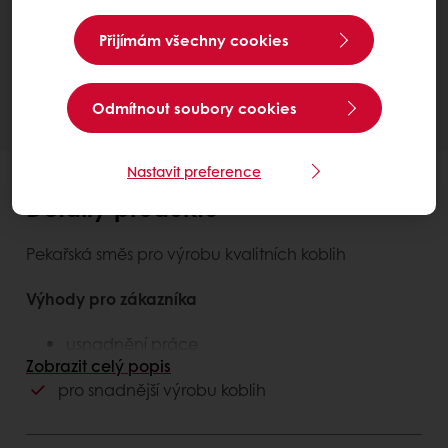
Krapfenkonzentrat 20 Base
Přijímám všechny cookies
Kontaktujte nás
Potřebujete více informací? Rádi pomůžeme.
Odmítnout soubory cookies
Nastavit preference
Detaily produktu
Pekařská směs pro výrobu kvalitních koblih
Výhody pro zákazníka
usnadnění práce
kvalitní finální výrobek
Zobrazit celý popis
pro snadnější výrobu koblih
Výhody pro spotřebitele