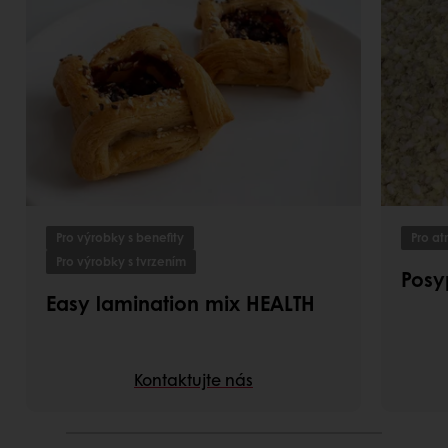
Pro výrobky s benefity
Pro at
Pro výrobky s tvrzením
Posy
Easy lamination mix HEALTH
Kontaktujte nás