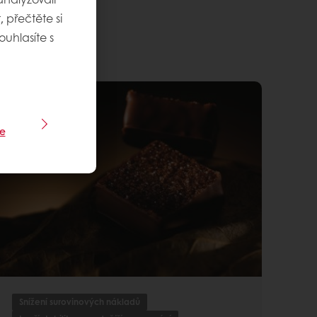
 přečtěte si
ouhlasíte s
e
Snížení surovinových nákladů