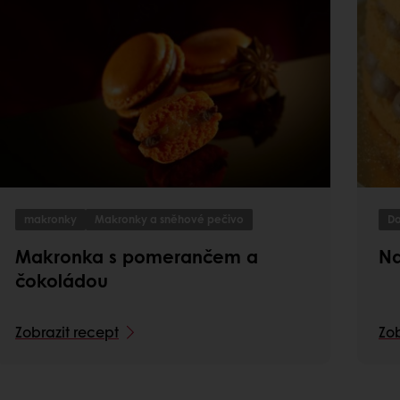
makronky
Makronky a sněhové pečivo
Do
Makronka s pomerančem a
Na
čokoládou
Zobrazit recept
Zob