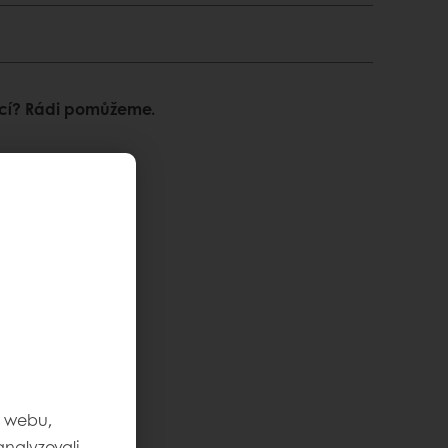
ací? Rádi pomůžeme.
m webu,
nalyzovali