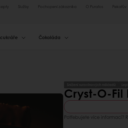
cepty
Služby
Pochopení zákazníka
O Puratos
Pekařův
 cukráře
Čokoláda
Snížení surovinových nákladů
Lepš
Cryst-O-Fil
Potřebujete více informací?