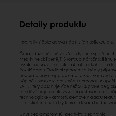
Detaily produktu
Inspirativní čokoládová náplň s fantastickou chut
Čokoládové náplně ve všech typech spotřebitelský
mezi ty nejoblíbenější. S rostoucí náročností trhu 
úskalí – ne každou náplň s obsahem kakaa je d
čokoládovou. Tradiční ganache a krémy připrav
nebosmetany mají problematickou trvanlivost a st
náplně s nimi zase pro změnu nemohou soupeřit v 
O-Fil, který obsahuje více než 50 % pravé belgic
mu dává nejen zcela výsadní postavení mezi nápl
technologické vlastnosti, krémově hladkou textu
fantastickou chuť, díky které se k vám budou vrac
Chuť bez kompromisů, kreativita bez hranic