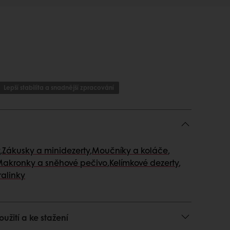
Lepší stabilita a snadnější zpracování
,
Zákusky a minidezerty
,
Moučníky a koláče
,
akronky a sněhové pečivo
,
Kelímkové dezerty
,
ralinky
užití a ke stažení