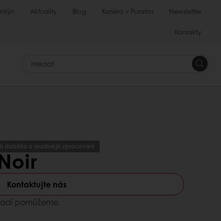
 mlýn
Aktuality
Blog
Kariéra v Puratos
Newsletter
Kontakty
Hledat
í stabilita a snadnější zpracování
 Noir
Kontaktujte nás
 Rádi pomůžeme.