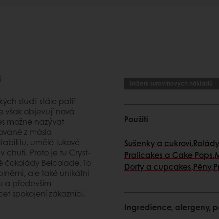
í
Snížení surovinových nákladů
ch studií stále patří
se však objevují nová
Použití
nes možné nazývat
ované z másla
abilitu, umělé tukové
Sušenky a cukroví
,
Rolády
chuti. Proto je tu Cryst-
Pralicakes a Cake Pops
,
M
ké čokolády Belcolade. To
Dorty a cupcakes
,
Pěny
,
P
němi, ale také unikátní
ru a především
et spokojení zákazníci.
Ingredience, alergeny, po