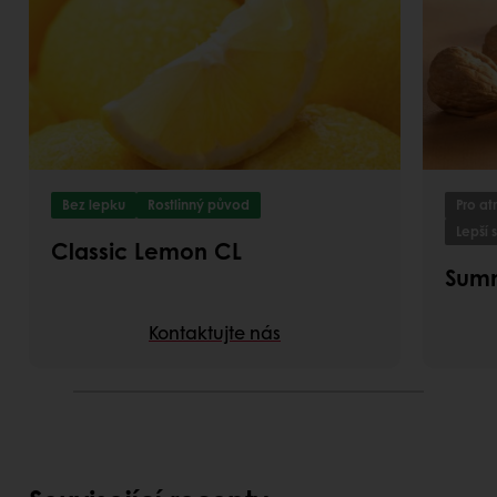
Bez lepku
Rostlinný původ
Pro at
Lepší 
Classic Lemon CL
Sum
Kontaktujte nás