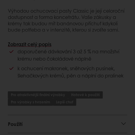
Výhodou ochucovací pasty Classic je její celoroční
dostupnost a forma koncetrátu. Vaše zákusky a
krémy tak budou mít banánovou příchuť kdykoli
bude potřeba a v intenzitě, kterou si zvolíte sami.
Výhody pro zákazníka
Zobrazit celý popis
doporučené dávkování 3 až 5 % na množství
jednoduché použití
krému nebo čokoládové náplně
termostabilní
k ochucení makronek, sněhových pusinek,
šlehačkových krémů, pěn a náplní do pralinek
Výhody pro spotřebitele
příjemná banánová příchuť
Pro atraktivnější finální výrobky
Hotové k použití
Pro výrobky s tvrzením
Lepší chuť
Použití