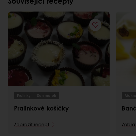
Související recepty
Pralinky
Den matek
Makro
Pralinkové košíčky
Baná
Zobrazit recept
Zobraz