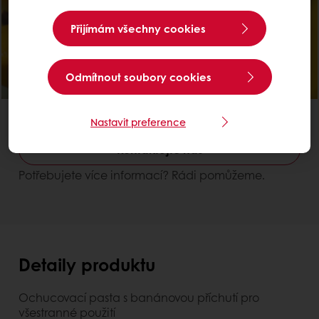
Přijímám všechny cookies
Odmítnout soubory cookies
Pro atraktivnější finální výrobky
Hotové k použití
Classic Banane
Nastavit preference
Kontaktujte nás
Potřebujete více informací? Rádi pomůžeme.
Detaily produktu
Ochucovací pasta s banánovou příchutí pro
všestranné použití