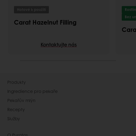
Hotové k použití
Rostli
Bez u
Carat Hazelnut Filling
Cara
Kontaktujte nás
Produkty
Ingredience pro pekaře
Pekařův mlýn
Recepty
Služby
O Puratos