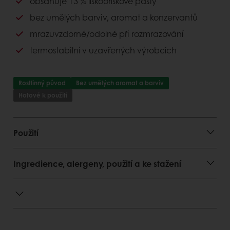
obsahuje 13 % lískooříškové pasty
Výhody pro spotřebitele
bez umělých barviv, aromat a konzervantů
mrazuvzdorné/odolné při rozmrazování
lahodná chuť a krémová konzistence
bez umělých barviv, aromat a konzervantů
termostabilní v uzavřených výrobcích
bez palmového oleje
Rostlinný původ
Bez umělých aromat a barviv
Hotové k použití
Použití
Ingredience, alergeny, použití a ke stažení