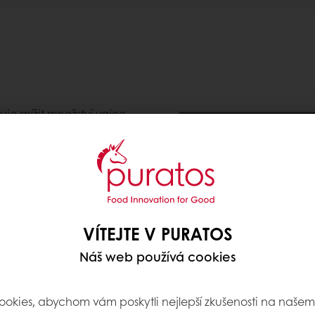
je snížit množství vajec
Snížení výrobních nákladů
S
úsporu nákladů. Jedná se
urou a bohatou recepturou
tí. Skvěle se tedy uplatní
Použití
ách, kde přispívá k měkčí
Zákusky a minidezerty
,
Bá
nou hodnotou, jako jsou
Vánočky a mazance
VÍTEJTE V PURATOS
 během celého procesu.
aplikaci – stačí ji
Náš web používá cookies
upravit množství vody
Ingredience, alergeny, po
okies, abychom vám poskytli nejlepší zkušenosti na naše