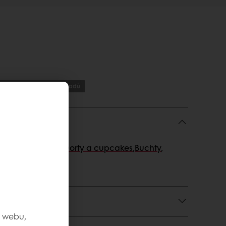
nížení surovinových nákladů
bovky a muffiny
,
Dorty a cupcakes
,
Buchty
,
užití a ke stažení
m webu,