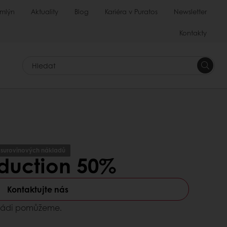
 mlýn
Aktuality
Blog
Kariéra v Puratos
Newsletter
Kontakty
Hledat
í surovinových nákladů
eduction 50%
Kontaktujte nás
 Rádi pomůžeme.