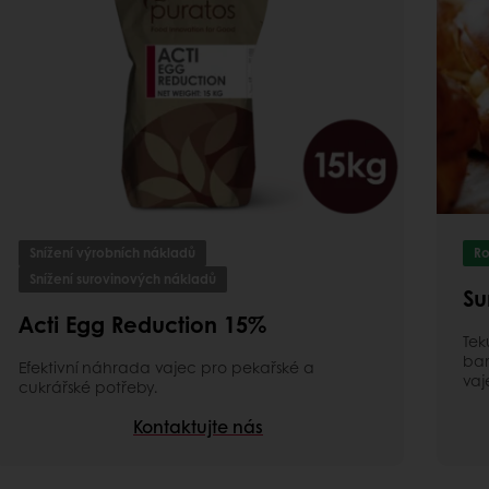
Snížení výrobních nákladů
Ro
Snížení surovinových nákladů
Su
Acti Egg Reduction 15%
Tek
bar
Efektivní náhrada vajec pro pekařské a
vaj
cukrářské potřeby.
Kontaktujte nás