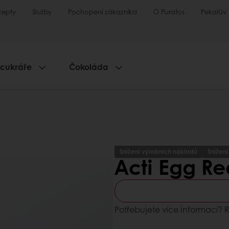
cepty
Služby
Pochopení zákazníka
O Puratos
Pekařův
 cukráře
Čokoláda
Snížení výrobních nákladů
Snížen
Acti Egg R
Potřebujete více informací?