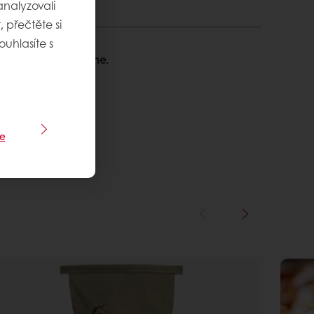
nalyzovali
 přečtěte si
ouhlasíte s
ací? Rádi pomůžeme.
e