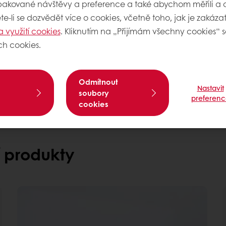
pakované návštěvy a preference a také abychom měřili a a
cti Egg Reduction 50 %
robků a významné úspory
e-li se dozvědět více o cookies, včetně toho, jak je zakázat,
a využití cookies
. Kliknutím na „Přijímám všechny cookies“ s
peciální vybavení
Potřebujete více inform
ch cookies.
NEBO skladování za
Kontaktujte nás
Odmítnout
Nastavit
soubory
preferenc
cookies
í produkty