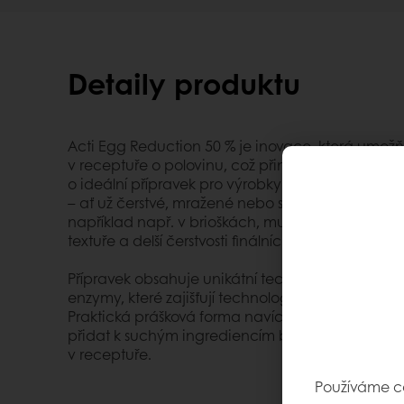
Detaily produktu
Acti Egg Reduction 50 % je inovace, která umožňu
v receptuře o polovinu, což přináší významnou 
o ideální přípravek pro výrobky s hutnější strukt
– ať už čerstvé, mražené nebo s dlouhou trvanlivos
například např. v brioškách, muffinech či bábovk
textuře a delší čerstvosti finálních výrobků.
Přípravek obsahuje unikátní technologie s přida
enzymy, které zajišťují technologickou účinnost
Praktická prášková forma navíc umožňuje snadnou 
přidat k suchým ingrediencím během míchání a 
v receptuře.
Používáme co