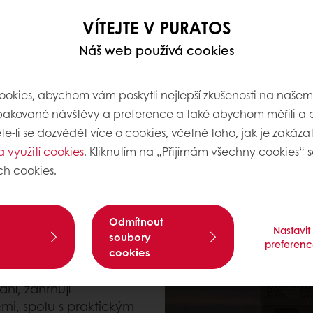
VÍTEJTE V PURATOS
Viděli jsme také mnoho 
Náš web používá cookies
rodiny si nemohly dovoli
To nás inspirovalo k pro
šéfkuchařů a čokolatiérů
okies, abychom vám poskytli nejlepší zkušenosti na naše
znevýhodněnou mládež
pakované návštěvy a preference a také abychom měřili a a
e-li se dozvědět více o cookies, včetně toho, jak je zakázat,
To vedlo k vytvoření na
a využití cookies
. Kliknutím na „Přijímám všechny cookies“ s
poskytuje kvalitní vzděl
ch cookies.
smysluplným dopadem.
Odmítnout
Nastavit
soubory
preferenc
cookies
ní, zahrnují
mi, spolu s praktickým