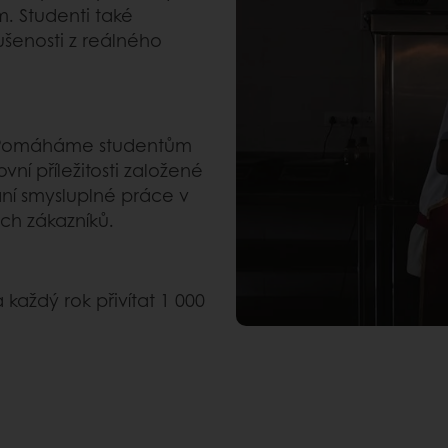
. Studenti také
ušenosti z reálného
a. Pomáháme studentům
vní příležitosti založené
ání smysluplné práce v
ch zákazníků.
 každý rok přivítat 1 000