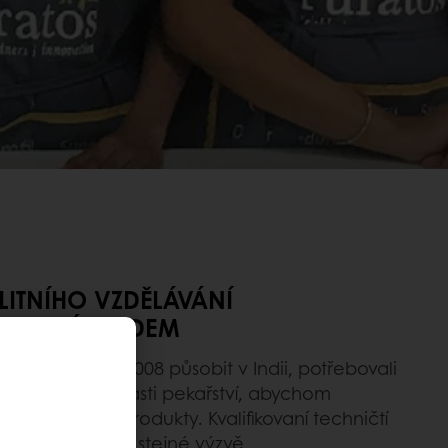
LITNÍHO VZDĚLÁVÁNÍ
MLADÝM LIDEM
začala v roce 2008 působit v Indii, potřebovali
né znalosti v oblasti pekařství, abychom
lepšit jejich produkty. Kvalifikovaní techničtí
 zákazníci čelili stejné výzvě.