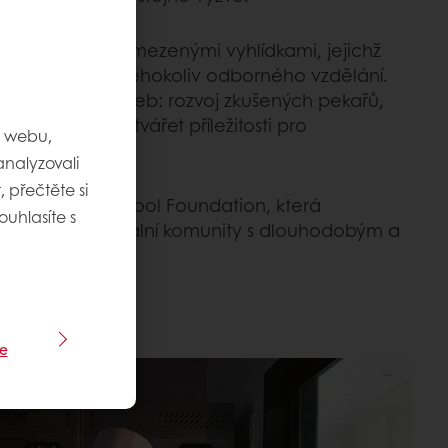
mladých lidí s omezenými vyhlídkami, jejichž
t dopřát jim jakéhokoliv odborného vzdělání.
pojení obou potřeb: rozvoj zkušených pekařů,
 a současně vytvářet příležitosti pro
m webu,
.
nalyzovali
 přečtěte si
dace Bakery School Foundation, která
ouhlasíte s
ání a posiluje lokální komunity s dlouhodobým a
e