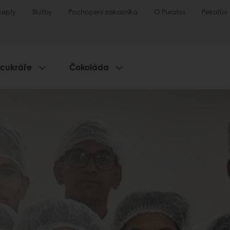
cepty
Služby
Pochopení zákazníka
O Puratos
Pekařův
 cukráře
Čokoláda