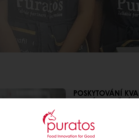
POSKYTOVÁNÍ KVA
ZNEVÝHODNĚNÝM 
Když společnost Puratos 
jsme silné interní odbor
pomohli našim klientům vy
poradci byli vzácní a naši