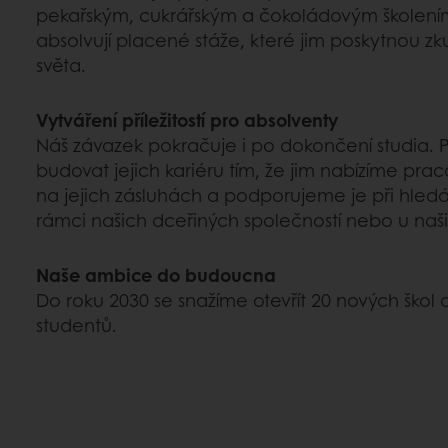
pekařským, cukrářským a čokoládovým školením
absolvují placené stáže, které jim poskytnou zk
světa.
Vytváření příležitostí pro absolventy
Náš závazek pokračuje i po dokončení studi
budovat jejich kariéru tím, že jim nabízíme praco
na jejich zásluhách a podporujeme je při hled
rámci našich dceřiných společností nebo u naši
Naše ambice do budoucna
Do roku 2030 se snažíme otevřít 20 nových škol a
studentů.