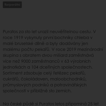
Korporátní
Puratos za sto let urazil neuvěřitelnou cestu. V
roce 1919 vykynuly první bochníky chleba v
malé bruselské dílně a byly dodávány jen
malému počtu pekařů. V roce 2019 mezinárodní
skupina s obratem dvou miliard zaměstnává
více než 9000 zaměstnanců v 63 výrobních
jednotkách a 104 dceřiných společnostech.
Sortiment zásobuje celý řetězec pekařů,
cukrářů, čokoládoven, maloobchodníků,
průmyslových podniků a potravinářských
společností v přibližně sto zemích.
Na české půdě si Puratos letos připomíná 25 let