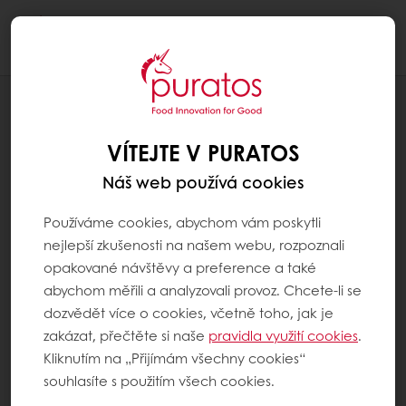
Togg
navi
AKTUALITY
PURATOS - 100 LET VE ZNAMENÍ
VÍTEJTE V PURATOS
INOVACÍ
Náš web používá cookies
Používáme cookies, abychom vám poskytli
nejlepší zkušenosti na našem webu, rozpoznali
opakované návštěvy a preference a také
abychom měřili a analyzovali provoz. Chcete-li se
dozvědět více o cookies, včetně toho, jak je
zakázat, přečtěte si naše
pravidla využití cookies
.
Kliknutím na „Přijímám všechny cookies“
souhlasíte s použitím všech cookies.