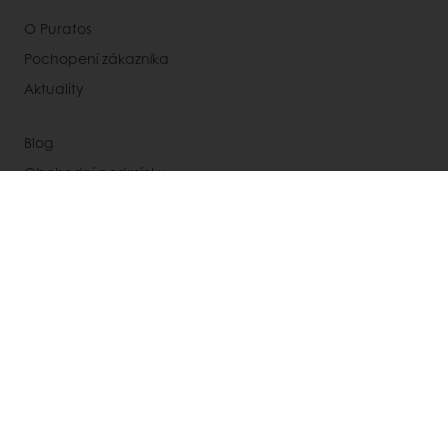
O Puratos
Pochopení zákazníka
Aktuality
Blog
Obchodní podmínky
Newsletter
Kontakty
Vyberte zemi
Korporátní web
+420 547 244 180
INFO.CZ@PURATOS.COM