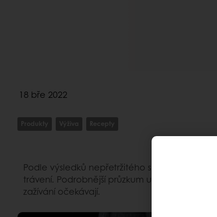
18 bře 2022
Produkty
Výživa
Recepty
Podle výsledků nepřetržitého spotřebitelského
trávení. Podrobnější průzkum ukázal, že měkkos
zažívání očekávají.