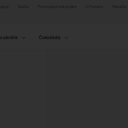
cepty
Služby
Pochopení zákazníka
O Puratos
Pekařův
 cukráře
Čokoláda