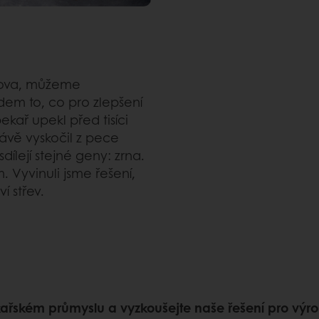
slova, můžeme
dem to, co pro zlepšení
kař upekl před tisíci
ávě vyskočil z pece
dílejí stejné geny: zrna.
. Vyvinuli jsme řešení,
í střev.
kařském průmyslu a vyzkoušejte naše řešení pro výr