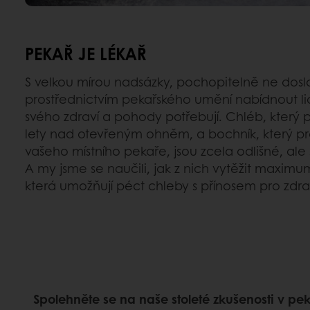
PEKAŘ JE LÉKAŘ
S velkou mírou nadsázky, pochopitelně ne do
prostřednictvím pekařského umění nabídnout li
svého zdraví a pohody potřebují. Chléb, který pe
lety nad otevřeným ohněm, a bochník, který pr
vašeho místního pekaře, jsou zcela odlišné, ale s
A my jsme se naučili, jak z nich vytěžit maximum
která umožňují péct chleby s přínosem pro zdrav
Spolehněte se na naše stoleté zkušenosti v pe