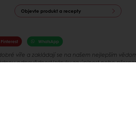
Objevte produkt a recepty
Pinterest
WhatsApp
obré víře a zakládají se na našem nejlepším vědo
žádnou odpovědnost/záruky za úplnost nebo přesnos
by, které je obdrží, učiní před jejich použitím vlas
hrada za právní/regulační rady od profesionála obe