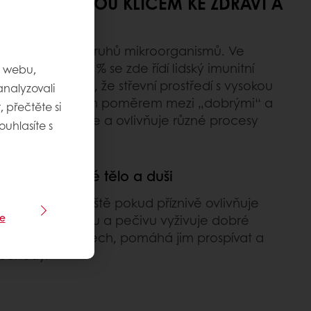
Í STŘEVA JSOU KLÍČEM KE ZDRAVÍ A
t více než 1000 druhů mikroorganismů. Ve
 % z nich. Ze 70 % se zde řídí lidský imunitní
m webu,
m překvapením, že střevní prostředí s vysokou
nalyzovali
smů a adekvátním poměrem mezi „dobrými“ a
 přečtěte si
ozitivně reguluje a ovlivňuje různé procesy
ouhlasíte s
ravím.
pro spokojené tělo a duši
m, co jíme. Zvláště pokud příznivě ovlivňuje
e
bsažená v chlebu a pečivu vyživuje dobré
 přítomné ve střevech, pomáhá jim prospívat a
 pohody.