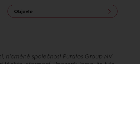
Objevte
mí, nicméně společnost Puratos Group NV
t těchto informací. Upozorňujeme, že tyto
tní rozhodnutí a právní/regulační posouzení.
známeného s vaší konkrétní faktickou situací.