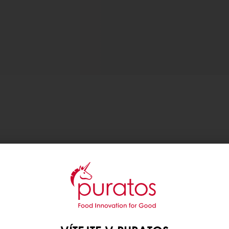
 průzkumu TasteTomorrow od Puratos 81 % spotřebitel
t spolu s lahodnou chutí obilovin jsou 2 nejdůležit