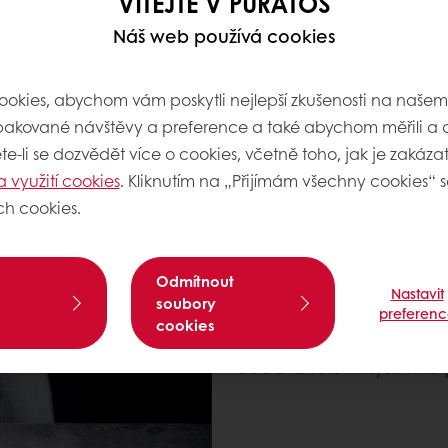
VÍTEJTE V PURATOS
SPRÁVNĚ FUNGUJÍC
POHODĚ
Náš web používá cookies
V lidském těle lze naléz
střevech jich je celých 90
okies, abychom vám poskytli nejlepší zkušenosti na naše
systém. Není tedy žádný
pakované návštěvy a preference a také abychom měřili a a
diverzitou mikroorgani
e-li se dozvědět více o cookies, včetně toho, jak je zakázat,
„špatnými“ bakteriemi p
a využití cookies
. Kliknutím na „Přijímám všechny cookies“ s
související s celkovým zd
ch cookies.
Spokojený mikrobiom 
Odmítnout
Své zdraví ovlivňujeme tí
Nastavit
soubory
preferenc
naše střeva. Vláknina o
cookies
bakterie, které jsou již
dodává tělu i mysli vlnu