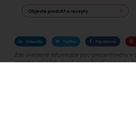
Objevte produkt a recepty
LinkedIn
Twitter
Facebook
Zde uvedené informace jsou prezentovány v d
a/nebo její přidružené společnosti nenesou 
informace jsou poskytovány za podmínky, že oso
Tento materiál by neměl být používán jako ná