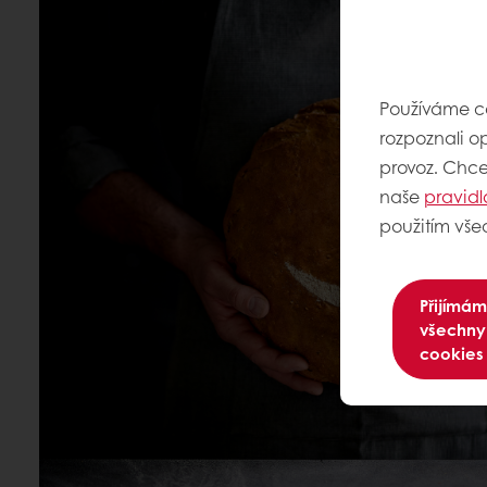
Používáme co
rozpoznali o
provoz. Chcet
naše
pravidl
použitím vše
Přijímám
všechny
cookies