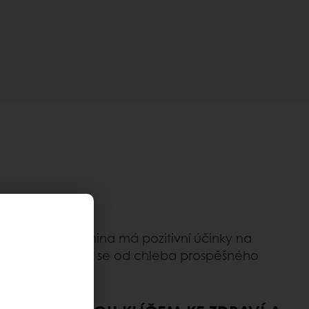
ů věří, že vláknina má pozitivní účinky na
ější aspekty, které se od chleba prospěšného