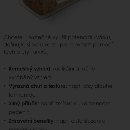
Chcete-li skutečně využít potenciál kvásku,
definujte si svou verzi „prémiovosti“ pomocí
těchto čtyř prvků:
Řemeslný vzhled
: rustikální a ručně
vyráběný vzhled.
Výrazná chuť a textura
: např. díky dlouhé
fermentaci.
Silný příběh
: např. zmínka o „kamenném
pečení“.
Zdravotní benefity
: např. čisté složení a
nutriční výhody.