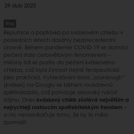
29 dub 2025
Blog
Reputace a poptávka po kváskovém chlebu v
posledních letech dosáhly bezprecedentní
úrovně. Během pandemie COVID-19 se domácí
pečení stalo celosvětovým fenoménem –
miliony lidí se pustily do pečení kváskového
chleba, což byla činnost stejně terapeutická
jako praktická. Vyhledávání slova „sourdough“
(kvásek) na Googlu se během lockdownů
zpětinásobilo, což potvrzuje obrovský nárůst
zájmu. Dnes
kváskový chléb zůstává největším a
nejrychleji rostoucím spotřebitelským trendem
–
a nic nenasvědčuje tomu, že by to mělo
zpomalit.