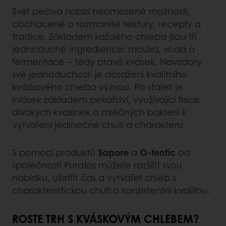
Svět pečiva nabízí neomezené možnosti,
obohacené o rozmanité textury, recepty a
tradice. Základem každého chleba jsou tři
jednoduché ingredience: mouka, voda a
fermentace – tedy právě kvásek. Navzdory
své jednoduchosti je dosažení kvalitního
kváskového chleba výzvou. Po staletí je
kvásek základem pekařství, využívající tisíce
divokých kvasinek a mléčných bakterií k
vytvoření jedinečné chuti a charakteru.
S pomocí produktů
Sapore
a
O-tentic
od
společnosti Puratos můžete rozšířit svou
nabídku, ušetřit čas a vytvářet chléb s
charakteristickou chutí a konzistentní kvalitou.
ROSTE TRH S KVÁSKOVÝM CHLEBEM?