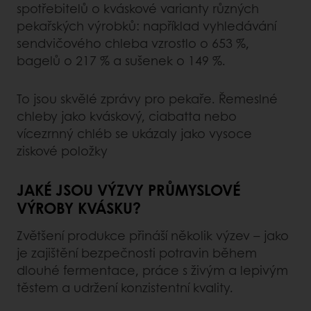
spotřebitelů o kváskové varianty různých
pekařských výrobků: například vyhledávání
sendvičového chleba vzrostlo o 653 %,
bagelů o 217 % a sušenek o 149 %.
To jsou skvělé zprávy pro pekaře. Řemeslné
chleby jako kváskový, ciabatta nebo
vícezrnný chléb se ukázaly jako vysoce
ziskové položky
JAKÉ JSOU VÝZVY PRŮMYSLOVÉ
VÝROBY KVÁSKU?
Zvětšení produkce přináší několik výzev – jako
je zajištění bezpečnosti potravin během
dlouhé fermentace, práce s živým a lepivým
těstem a udržení konzistentní kvality.