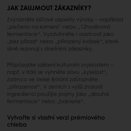
JAK ZAUJMOUT ZÁKAZNÍKY?
Zvýrazněte klíčové aspekty výroby – například
„pečeno na kameni“ nebo „12hodinová
fermentace“. Vyzdvihněte i vlastnosti jako
„bez přísad“ nebo „přirozený kvásek“, které
silně rezonují s dnešními zákazníky.
Přizpůsobte sdělení kulturním zvyklostem –
např. v Itálii se vyhněte slovu „kyselost“,
zatímco ve Velké Británii zdůrazněte
„přirozenost“. V zemích s vyšší znalostí
ingrediencí použijte pojmy jako „dlouhá
fermentace“ nebo „bakterie“.
Vytvořte si vlastní verzi prémiového
chleba