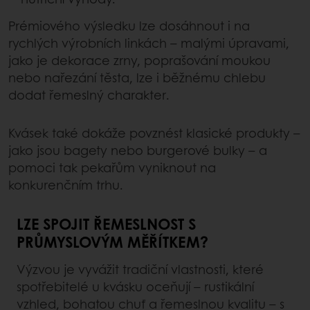
Prémiového výsledku lze dosáhnout i na
rychlých výrobních linkách – malými úpravami,
jako je dekorace zrny, poprašování moukou
nebo nařezání těsta, lze i běžnému chlebu
dodat řemeslný charakter.
Kvásek také dokáže povznést klasické produkty –
jako jsou bagety nebo burgerové bulky – a
pomoci tak pekařům vyniknout na
konkurenčním trhu.
LZE SPOJIT ŘEMESLNOST S
PRŮMYSLOVÝM MĚŘÍTKEM?
Výzvou je vyvážit tradiční vlastnosti, které
spotřebitelé u kvásku oceňují – rustikální
vzhled, bohatou chuť a řemeslnou kvalitu – s