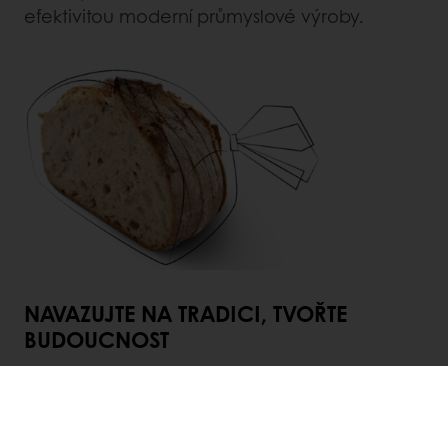
efektivitou moderní průmyslové výroby.
NAVAZUJTE NA TRADICI, TVOŘTE
BUDOUCNOST
V Puratos nabízíme ingredience, odborné
znalosti a podporu pro polo-průmyslové i
plně průmyslové pekaře, aby mohli vyvíjet