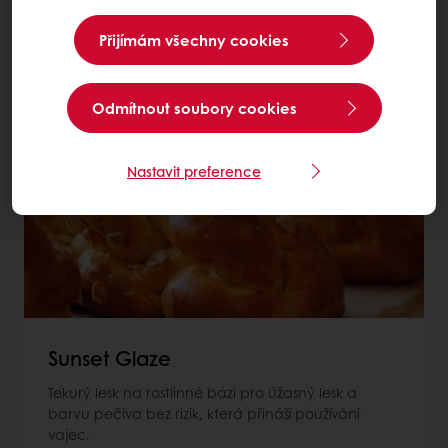
Více o: Glazury
Přijímám všechny cookies
Odmítnout soubory cookies
1
item
Nastavit preference
Sunset Glaze
Tekurý lesk na rostlinné bázi pro úžasný lesk a
barvu pečiva bez rizik, která přináší používání
vajec.